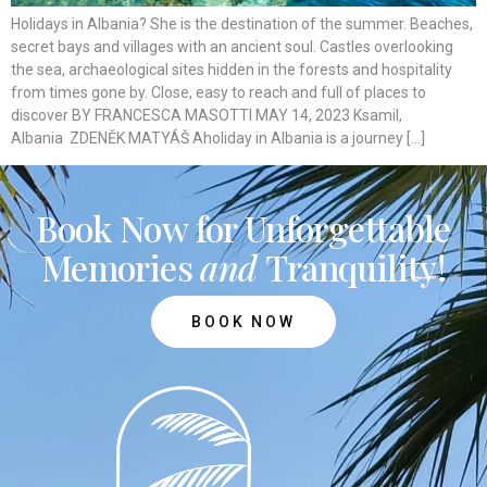
Holidays in Albania? She is the destination of the summer. Beaches,
secret bays and villages with an ancient soul. Castles overlooking
the sea, archaeological sites hidden in the forests and hospitality
from times gone by. Close, easy to reach and full of places to
discover BY FRANCESCA MASOTTI MAY 14, 2023 Ksamil,
Albania ZDENĚK MATYÁŠ Aholiday in Albania is a journey […]
Book Now for Unforgettable
Memories
and
Tranquility!
BOOK NOW